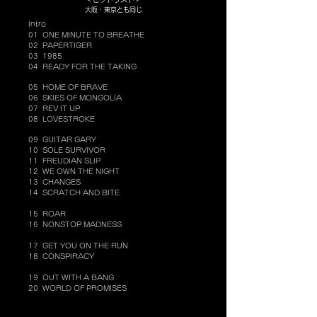
大阪・東京とも同じ
Intro
01 ONE MINUTE TO BREATHE
02 PAPERTIGER
03 1985
04 READY FOR THE TAKING
05 HOME OF BRAVE
06 SKIES OF MONGOLIA
07 REV IT UP
08 LOVESTROKE
09 GUITAR GARY
10 SOLE SURVIVOR
11 FREUDIAN SLIP
12 WE OWN THE NIGHT
13 CHANGES
14 SCRATCH AND BITE
15 ROAR
16 NONSTOP MADNESS
17 GET YOU ON THE RUN
18 CONSPIRACY
19 OUT WITH A BANG
20 WORLD OF PROMISES