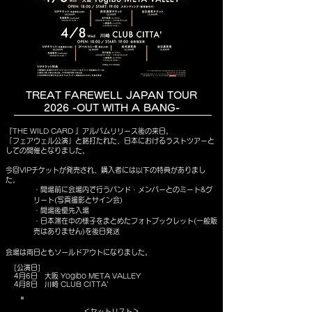
TREAT FAREWELL JAPAN TOUR
2026 -OUT WITH A BANG-
『THE WILD CARD 』アルバムリリース後の来日。
「フェアウェル公演」と銘打たれた、日本におけるラストツアーと
しての開催となりました。
​今回VIPチケットが発売され、購入者には以下の特典がありまし
た。
・開場前に会場内で行うバンド・メンバーとのミート&グ
リート(写真撮影とサイン会)
・開場後優先入場
・日本滞在中の様子をまとめたフォトブックレット(一般販
売はありません)を後日発送
​会場は両日ともソールドアウトになりました。
[公演日]
4月6日 大阪 Yogibo META VALLEY
4月8日 川崎 CLUB CITTA'
​＜セットリスト＞