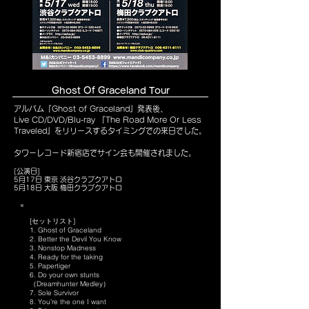
Ghost Of Graceland Tour
アルバム『Ghost of Graceland』発表後、
Live CD/DVD/Blu-ray 『The Road More Or Less
Traveled』をリリースするタイミングでの来日でした。
タワーレコード新宿店でサイン会も開催されました。
[公演日]
5月17日 東京 渋谷クラブクアトロ
5月18日 大阪 梅田クラブクアトロ
[セットリスト]
1. Ghost of Graceland
2. Better the Devil You Know
3. Nonstop Madness
4. Ready for the taking
5. Papertiger
6. Do your own stunts
（Dreamhunter Medley）
7. Sole Survivor
8. You’re the one I want