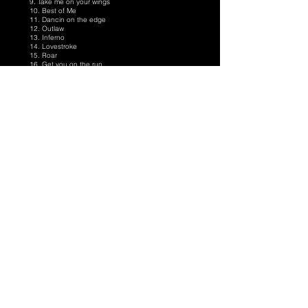
9. Take me on your wings
10. Best of Me
11. Dancin on the edge
12. Outlaw
13. Inferno
14. Lovestroke
15. Roar
16. Get you on the run
17. Conspiracy
18. Skies Of Mongolia
19. We own the night
20. World of promises
ツアーTシャツ
Follow TREATJP on: