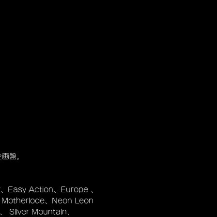
企画盤。
er、Easy Action、Europe 、
、 Motherlode、Neon Leon
 Silver Mountain、