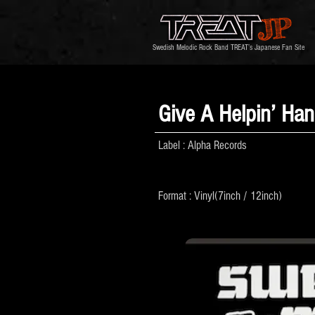
Swedish Melodic Rock Band TREAT’s Japanese Fan Site
Give A Helpin’ Ha
Label : Alpha Records
Format : Vinyl(7inch / 12inch)