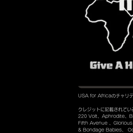
USA for Africa
クレジットに記載されてい
220 Volt、Aphrodite、B
Fifth Avenue 、Glorio
& Bondage Babies、 O