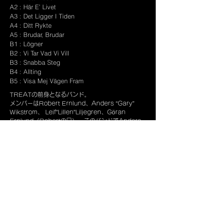
A2 : Här E’ Livet
A3 : Det Ligger I Tiden
A4 : Ditt Rykte
A5 : Brudar, Brudar
B1 : Lögner
B2 : Vi Tar Vad Vi Vill
B3 : Snabba Steg
B4 : Allting
B5 : Visa Mej Vägen Fram
TREATの前身となるバンド。
メンバーはRobert Ernlund、Anders “Gary”
Wikstrom、 Leif”Lillen”Liljegren、Göran
Ernlund（Robertの兄）。このバンドでAnders
はベーシストとしてクレジットされています。
曲調はロックではなく、ポップミュージックのジャ
ンルに分類されそうです。
親しみやすいメロディーはTREATに通じるものが
あります。
A面収録の “Här E’ Livet”と”Brudar, Brudar”はシ
ングルカットもされています。