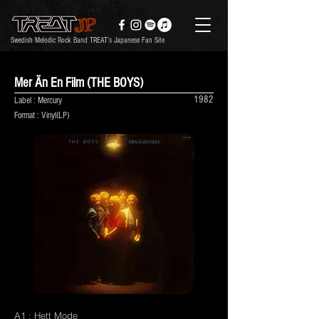
Swedish Melodic Rock Band TREAT’s Japanese Fan Site
Mer Än En Film (THE BOYS)
1982
Label : Mercury
Format : Vinyl(LP)
A1 : Hett Mode