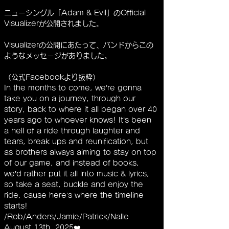
ニューシングル「Adam & Evil」のOfficial 
Visualizerが公開されました。
Visualizerの公開にあたって、バンドからこの
ようなメッセージがありました。
（公式Facebookより抜粋）
In the months to come, we’re gonna 
take you on a journey, through our 
story, back to where it all began over 40 
years ago to whoever knows! It’s been 
a hell of a ride through laughter and 
tears, break ups and reunification, but 
as brothers always aiming to stay on top 
of our game, and instead of books, 
we’d rather put it all into music & lyrics, 
so take a seat, buckle and enjoy the 
ride, cause here’s where the timeline 
starts!
/Rob/Anders/Jamie/Patrick/Nalle
August 13th, 2025❤️