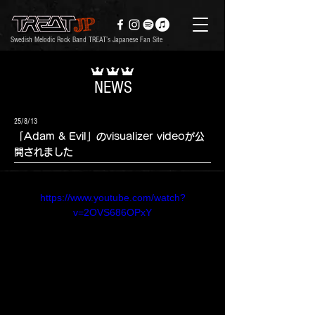
Swedish Melodic Rock Band TREAT’s Japanese Fan Site
NEWS
25/8/13
「Adam & Evil」のvisualizer videoが公
開されました
https://www.youtube.com/watch?
v=2OVS686OPxY