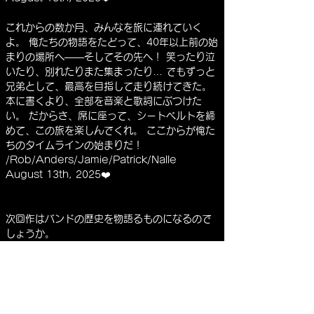
これからの数か月、みんなを旅に連れていく
よ。 俺たちの物語をたどって、40年以上前の始
まりの場所へ――そしてその先へ！ 笑ったり泣
いたり、別れたりまた集まったり… でもずっと
兄弟として、最高を目指して走り続けてきた。
本に書くより、全部を音楽と歌詞にぶつけた
い。 だからさ、席に座って、シートベルトを締
めて、この旅を楽しんでくれ。 ここからが俺た
ちのタイムラインの始まりだ！
/Rob/Anders/Jamie/Patrick/Nalle
August 13th, 2025❤️
次回作はバンドの歴史を物語るものになるので
しょうか。
ファーストシングルはバンドの物語のオープニ
ングになっていて、そしてその物語は今後のリ
リースに繋がっていくようです。
バンドのロゴも少しデザインが変わっています
が、これも物語に関わっているとアンダースが