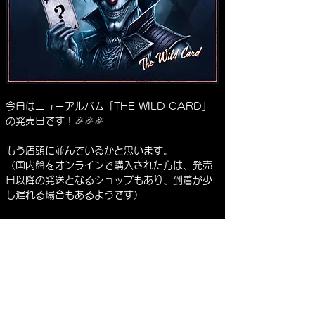
今日はニューアルバム「THE WILD CARD」
の発売日です！🎉🎉🎉
もう店頭に並んでいるかと思います。
（国内盤をオンラインで購入された方は、発売
日以降の発送となるショップもあり、到着が少
し遅れる場合もあるようです）
さっそく繰り返し聞いていますが、期待を裏切
らないどころか隅々までこだわりが詰まった素
晴らしい作品です！
BACK TO THE LIST