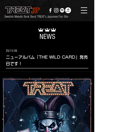
Swedish Melodic Rock Band TREAT’s Japanese Fan Site
NEWS
25/11/20
ニューアルバム「THE WILD CARD」発売
日です！