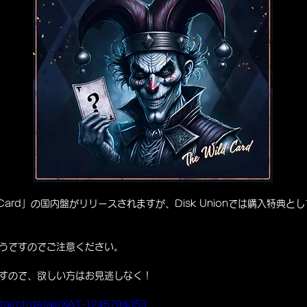
d Card」の国内盤がリリースされますが、Disk Unionでは購入特
うですのでご注意ください。
すので、欲しい方はお見逃しなく！
rtal/ct/detail/XAT-1245794353