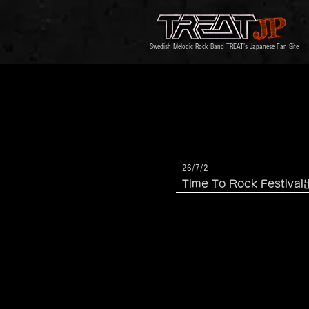
Swedish Melodic Rock Band TREAT’s Japanese Fan Site
26/7/2
Time To Rock Fest