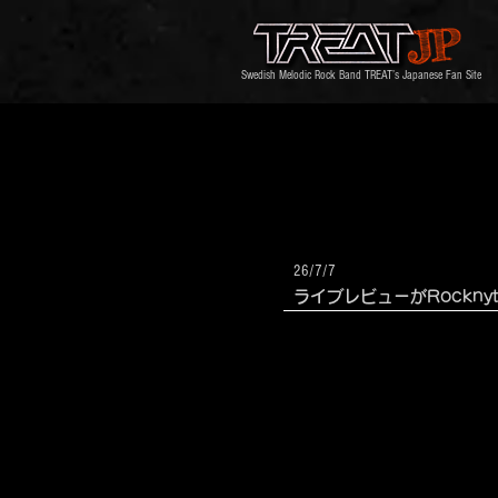
Swedish Melodic Rock Band TREAT’s Japanese Fan Site
26/7/7
ライブレビューがRocknyttに